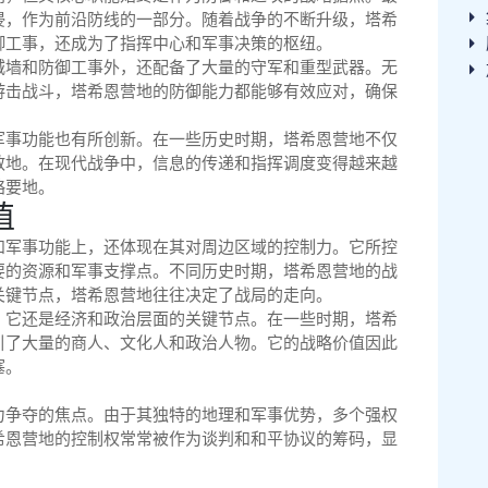
侵，作为前沿防线的一部分。随着战争的不断升级，塔希
御工事，还成为了指挥中心和军事决策的枢纽。
城墙和防御工事外，还配备了大量的守军和重型武器。无
游击战斗，塔希恩营地的防御能力都能够有效应对，确保
军事功能也有所创新。在一些历史时期，塔希恩营地不仅
散地。在现代战争中，信息的传递和指挥调度变得越来越
略要地。
值
和军事功能上，还体现在其对周边区域的控制力。它所控
要的资源和军事支撑点。不同历史时期，塔希恩营地的战
关键节点，塔希恩营地往往决定了战局的走向。
，它还是经济和政治层面的关键节点。在一些时期，塔希
引了大量的商人、文化人和政治人物。它的战略价值因此
塞。
力争夺的焦点。由于其独特的地理和军事优势，多个强权
希恩营地的控制权常常被作为谈判和和平协议的筹码，显