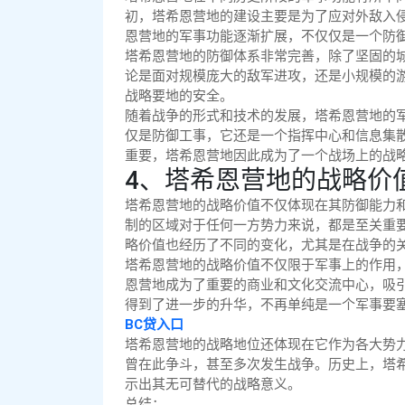
初，塔希恩营地的建设主要是为了应对外敌入
恩营地的军事功能逐渐扩展，不仅仅是一个防
塔希恩营地的防御体系非常完善，除了坚固的
论是面对规模庞大的敌军进攻，还是小规模的
战略要地的安全。
随着战争的形式和技术的发展，塔希恩营地的
仅是防御工事，它还是一个指挥中心和信息集
重要，塔希恩营地因此成为了一个战场上的战
4、塔希恩营地的战略价
塔希恩营地的战略价值不仅体现在其防御能力
制的区域对于任何一方势力来说，都是至关重
略价值也经历了不同的变化，尤其是在战争的
塔希恩营地的战略价值不仅限于军事上的作用
恩营地成为了重要的商业和文化交流中心，吸
得到了进一步的升华，不再单纯是一个军事要
BC贷入口
塔希恩营地的战略地位还体现在它作为各大势
曾在此争斗，甚至多次发生战争。历史上，塔
示出其无可替代的战略意义。
总结：