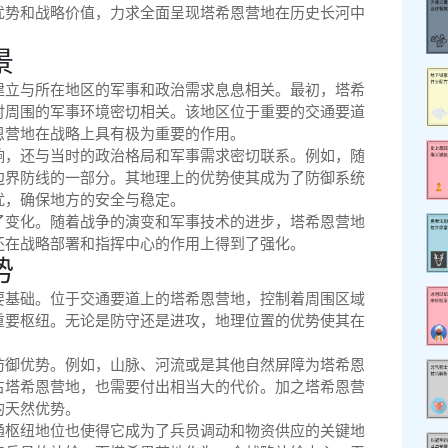
优势和战略价值，力求全面呈现塔希恩营地在历史长河中
景
建立与所在地区的军事和政治需求息息相关。最初，塔希
时周围的军事环境密切相关。该地区位于重要的交通要道
恩营地在战略上具有极为重要的作用。
响，还与当时的政治格局和军事需求密切联系。例如，随
边界防线的一部分。其地理上的优势使其成为了防御系统
扰，确保地方的安全与稳定。
了变化。随着战争的演变和军事技术的进步，塔希恩营地
还在战略部署和指挥中心的作用上得到了强化。
势
要基础。位于交通要道上的塔希恩营地，控制着周围区域
重要枢纽。无论是防守还是进攻，地理位置的优势使其在
防御优势。例如，山脉、河流或是其他自然屏障为塔希恩
占塔希恩营地，也需要付出相当大的代价。加之塔希恩营
的天然优势。
通枢纽地位也使得它成为了兵员调动和物资供应的关键地