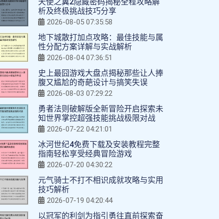
天使之翼2隐藏密码揭秘全程攻略解
析及终极挑战技巧分享
2026-08-05 07:35:58
地下城散打加点攻略：最佳技能与属
性分配方案详解与实战解析
2026-08-04 07:36:51
史上最囧游戏大盘点揭秘那些让人捧
腹又尴尬的奇葩设计与搞笑失误
2026-08-03 07:29:22
勇者法则破解版全新冒险开启探索未
知世界掌控超强技能挑战极限对战
2026-07-22 04:21:01
冰河世纪4免费下载及安装教程完整
指南轻松享受经典冒险游戏
2026-07-20 04:30:22
元气骑士不打不相识成就攻略与实用
技巧解析
2026-07-19 04:20:44
以冠军的利剑为指引勇往直前探索奋